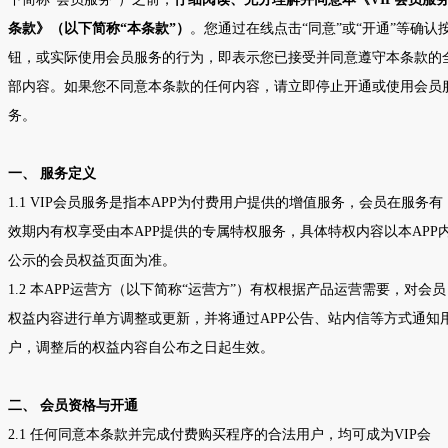
条款》（以下简称
“
本条款
”
）
。您通过在线点击
“
同意
”
或
“
开通
”
等确认
钮，或实际使用会员服务的行为，即表示您已接受并同意遵守本条款的
部内容。如果您不同意本条款的任何内容，请立即停止开通或使用会员
务。
一、
服务定义
1.1 VIP
会员服务是指本
APP
为付费用户提供的增值服务，会员在服务有
效期内有权享受由本
APP
提供的专属特权服务，具体特权内容以本
APP
公示的会员权益页面为准。
1.2
本
APP
运营方（以下简称
“
运营方
”
）有权根据产品运营需要，对会员
权益内容进行单方调整或更新，并将通过
APP
公告、站内信等方式通知
户，调整后的权益内容自公布之日起生效。
二、
会员资格与开通
2.1
任何同意本条款并完成付费购买程序的合法用户，均可成为
VIP
会