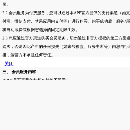
员。
2.2
会员服务为付费服务，您可以通过本
APP
官方提供的支付渠道（如支
付宝、微信支付、苹果应用内支付等）进行购买。购买成功后，服务期
将自动续费或根据您选择的固定期限生效。
2.3
您应通过官方渠道购买会员服务，切勿通过非官方授权的第三方渠
购买，否则因此产生的任何损失（如账号被盗、服务中断等）由您自行
担，运营方不承担任何责任。
关闭
三、
会员服务内容
VIP
会员可享受的特权包括但不限于：
●
海量题库无限制访问
：免费用户受限的题库、历年真题、模拟试
等，会员可无限制练习与查阅。
●
高清视频课程免费观看
：会员专享的考点解析、名师讲堂、实操
巧等系列视频课程。
●
专属备考资料下载
：提供可下载的
PDF
版复习提纲、知识点总结、