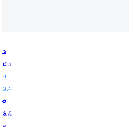

首页

题库

发现
