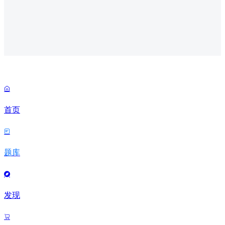

首页

题库

发现
