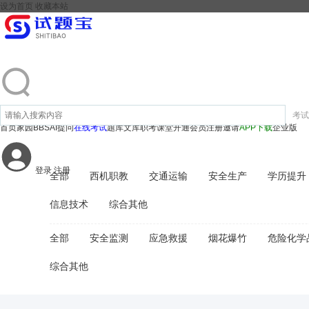
设为首页
收藏本站
考试
首页
家园
BBS
AI提问
在线考试
题库文库
职考课堂
开通会员
注册邀请
APP下载
企业版
登录
注册
全部
西机职教
交通运输
安全生产
学历提升
信息技术
综合其他
全部
安全监测
应急救援
烟花爆竹
危险化学
综合其他