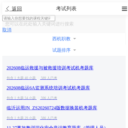
考试列表


返回
您可以在此处输入关键词进行搜索
取消
西机职教
试题排序
202608临运救援与被救援培训考试机考题库
包含 1 大题 40 小题
|
589 人已考
202608临运6A监测系统培训考试机考题库
包含 1 大题 54 小题
|
596 人已考
临沂运用JN_ZS20260724版数据换装机考题库
包含 1 大题 29 小题
|
586 人已考
11.27事故教训深化安全意识教育题库（管理人员）