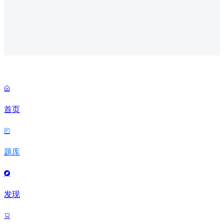

首页

题库

发现
