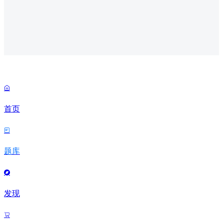

首页

题库

发现
