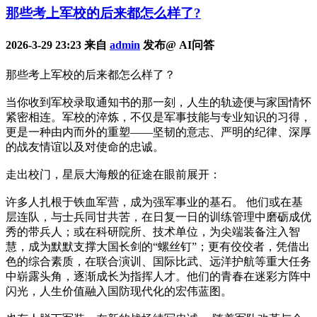
那些考上军校的后来都怎么样了?
2026-3-29 23:23 来自
admin
发布@ AI问答
那些考上军校的后来都怎么样了？
当你收到军校录取通知书的那一刻，人生的轨迹便与家国情怀
紧密相连。军校的淬炼，不仅是军事技能与专业知识的习得，
更是一种由内而外的重塑——坚韧的意志、严明的纪律、深厚
的战友情谊以及对使命的忠诚。
走出校门，星辰大海般的征途在眼前展开：
许多人扎根于铁血军营，成为强军事业的基石。 他们或在基
层连队，与士兵同甘共苦，在日复一日的训练管理中磨砺成优
秀的带兵人；或在科研院所、技术单位，为尖端装备注入智
慧，成为默默支撑大国长剑的“螺丝钉”；更有佼佼者，凭借出
色的综合素质，在联合演训、国际比武、远洋护航等重大任务
中崭露头角，逐渐成长为指挥人才。他们的青春在迷彩方阵中
闪光，人生价值融入国防现代化的宏伟蓝图。