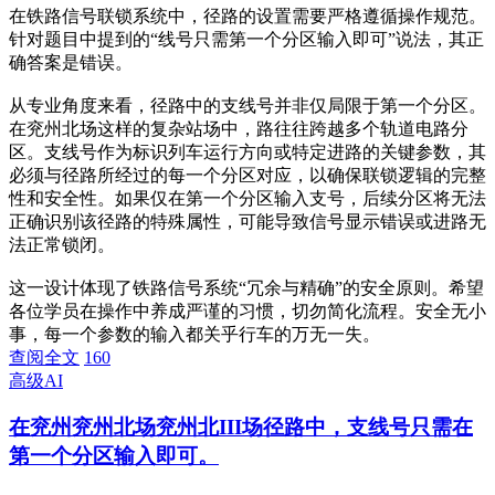
在铁路信号联锁系统中，径路的设置需要严格遵循操作规范。
针对题目中提到的“线号只需第一个分区输入即可”说法，其正
确答案是错误。
从专业角度来看，径路中的支线号并非仅局限于第一个分区。
在兖州北场这样的复杂站场中，路往往跨越多个轨道电路分
区。支线号作为标识列车运行方向或特定进路的关键参数，其
必须与径路所经过的每一个分区对应，以确保联锁逻辑的完整
性和安全性。如果仅在第一个分区输入支号，后续分区将无法
正确识别该径路的特殊属性，可能导致信号显示错误或进路无
法正常锁闭。
这一设计体现了铁路信号系统“冗余与精确”的安全原则。希望
各位学员在操作中养成严谨的习惯，切勿简化流程。安全无小
事，每一个参数的输入都关乎行车的万无一失。
查阅全文
160
高级AI
在兖州兖州北场兖州北III场径路中，支线号只需在
第一个分区输入即可。