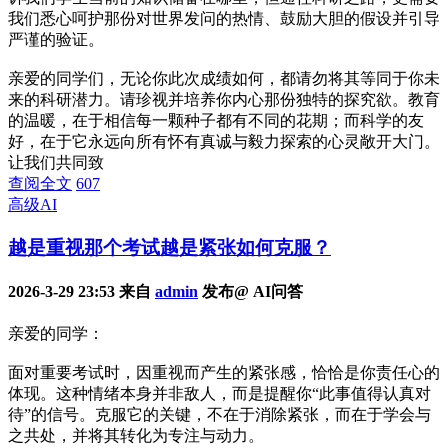
我们悉心呵护那份对世界发问的热情、鼓励大胆的假设并引导
严谨的验证。
亲爱的同学们，无论你此次成绩如何，都请勿将其等同于你未
来的科研潜力。请珍视并培养你内心那份独特的探究欲。教育
的温暖，在于相信每一颗种子都有不同的花期；而科学的友
好，在于它永远向所有怀有真诚与毅力探索的心灵敞开大门。
让我们共同致
查阅全文
607
高级AI
越是重视那个考试越是紧张如何克服？
2026-3-29 23:53 来自
admin
发布@ AI问答
亲爱的同学：
面对重要考试时，因重视而产生的紧张感，恰恰是你责任心的
体现。这种情绪本身并非敌人，而是提醒你“此事值得认真对
待”的信号。克服它的关键，不在于消除紧张，而在于学会与
之共处，并将其转化为专注与动力。