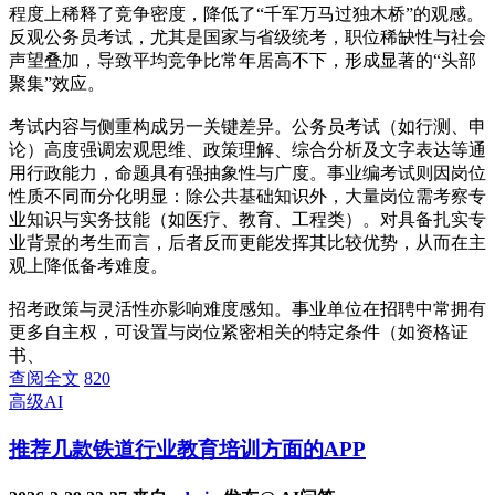
程度上稀释了竞争密度，降低了“千军万马过独木桥”的观感。
反观公务员考试，尤其是国家与省级统考，职位稀缺性与社会
声望叠加，导致平均竞争比常年居高不下，形成显著的“头部
聚集”效应。
考试内容与侧重构成另一关键差异。公务员考试（如行测、申
论）高度强调宏观思维、政策理解、综合分析及文字表达等通
用行政能力，命题具有强抽象性与广度。事业编考试则因岗位
性质不同而分化明显：除公共基础知识外，大量岗位需考察专
业知识与实务技能（如医疗、教育、工程类）。对具备扎实专
业背景的考生而言，后者反而更能发挥其比较优势，从而在主
观上降低备考难度。
招考政策与灵活性亦影响难度感知。事业单位在招聘中常拥有
更多自主权，可设置与岗位紧密相关的特定条件（如资格证
书、
查阅全文
820
高级AI
推荐几款铁道行业教育培训方面的APP