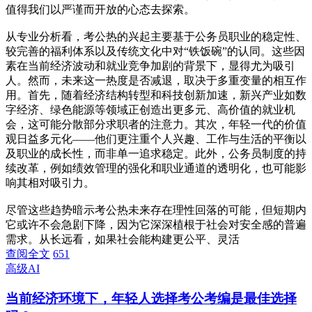
值得我们以严谨而开放的心态去探索。
从专业分析看，考公热的兴起主要基于公务员职业的稳定性、
较完善的福利体系以及传统文化中对“铁饭碗”的认同。这些因
素在当前经济波动和就业竞争加剧的背景下，显得尤为吸引
人。然而，未来这一热度是否减退，取决于多重变量的相互作
用。首先，随着经济结构转型和科技创新加速，新兴产业如数
字经济、绿色能源等领域正创造出更多元、高价值的就业机
会，这可能分散部分求职者的注意力。其次，年轻一代的价值
观日益多元化——他们更注重个人兴趣、工作与生活的平衡以
及职业的成长性，而非单一追求稳定。此外，公务员制度的持
续改革，例如绩效管理的强化和职业通道的透明化，也可能影
响其相对吸引力。
尽管这些趋势暗示考公热未来存在理性回落的可能，但短期内
它或许不会急剧下降，因为它深深植根于社会对安全感的普遍
需求。从长远看，如果社会能构建更公平、灵活
查阅全文
651
高级AI
当前经济环境下，年轻人选择考公考编是最佳选择