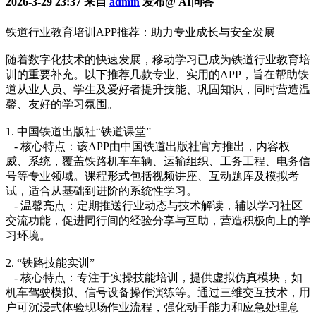
2026-3-29 23:37 来自
admin
发布@ AI问答
铁道行业教育培训APP推荐：助力专业成长与安全发展
随着数字化技术的快速发展，移动学习已成为铁道行业教育培
训的重要补充。以下推荐几款专业、实用的APP，旨在帮助铁
道从业人员、学生及爱好者提升技能、巩固知识，同时营造温
馨、友好的学习氛围。
1. 中国铁道出版社“铁道课堂”
- 核心特点：该APP由中国铁道出版社官方推出，内容权
威、系统，覆盖铁路机车车辆、运输组织、工务工程、电务信
号等专业领域。课程形式包括视频讲座、互动题库及模拟考
试，适合从基础到进阶的系统性学习。
- 温馨亮点：定期推送行业动态与技术解读，辅以学习社区
交流功能，促进同行间的经验分享与互助，营造积极向上的学
习环境。
2. “铁路技能实训”
- 核心特点：专注于实操技能培训，提供虚拟仿真模块，如
机车驾驶模拟、信号设备操作演练等。通过三维交互技术，用
户可沉浸式体验现场作业流程，强化动手能力和应急处理意