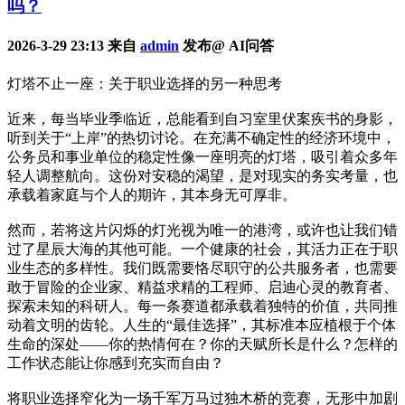
吗？
2026-3-29 23:13 来自
admin
发布@ AI问答
灯塔不止一座：关于职业选择的另一种思考
近来，每当毕业季临近，总能看到自习室里伏案疾书的身影，
听到关于“上岸”的热切讨论。在充满不确定性的经济环境中，
公务员和事业单位的稳定性像一座明亮的灯塔，吸引着众多年
轻人调整航向。这份对安稳的渴望，是对现实的务实考量，也
承载着家庭与个人的期许，其本身无可厚非。
然而，若将这片闪烁的灯光视为唯一的港湾，或许也让我们错
过了星辰大海的其他可能。一个健康的社会，其活力正在于职
业生态的多样性。我们既需要恪尽职守的公共服务者，也需要
敢于冒险的企业家、精益求精的工程师、启迪心灵的教育者、
探索未知的科研人。每一条赛道都承载着独特的价值，共同推
动着文明的齿轮。人生的“最佳选择”，其标准本应植根于个体
生命的深处——你的热情何在？你的天赋所长是什么？怎样的
工作状态能让你感到充实而自由？
将职业选择窄化为一场千军万马过独木桥的竞赛，无形中加剧