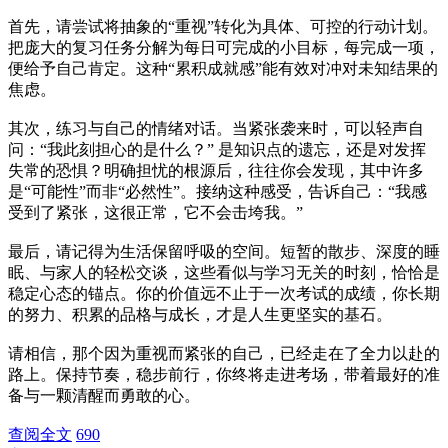
首先，请尝试将抽象的“重视”转化为具体、可控的行动计划。
把庞大的复习任务分解为每日可完成的小目标，每完成一项，
便给予自己肯定。这种“累积成就感”能有效对冲对未知结果的
焦虑。
其次，练习与自己的情绪对话。当紧张袭来时，可以轻声自
问：“我此刻担心的是什么？” 是知识点的遗忘，还是对发挥
失常的恐惧？明确担忧的根源后，往往你会发现，其中许多
是“可能性”而非“必然性”。接纳这种感受，告诉自己：“我感
受到了紧张，这很正常，它不会击垮我。”
最后，请记得为生活保留呼吸的空间。短暂的散步、深度的睡
眠、与家人的轻松交谈，这些看似与学习无关的时刻，恰恰是
稳定心态的锚点。你的价值远不止于一次考试的成绩，你长期
的努力、积累的品格与成长，才是人生更坚实的基石。
请相信，那个因为重视而紧张的自己，已经走在了全力以赴的
路上。保持节奏，稳步前行，你终将走进考场，带着最好的准
备与一颗清醒而勇敢的心。
查阅全文
690