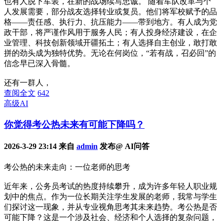
也有人脱下军装，在新的战场续写忠诚。 随着军队改革与个
人发展需要，部分战友选择转业或复员。他们将军校赋予的品
格——责任感、执行力、抗压能力——带到地方。有人成为党
政干部，将严谨作风用于服务人民；有人投身经济建设，在企
业管理、科技创新领域开疆拓土；有人选择自主创业，敢打敢
拼的劲头成为独特优势。无论在何岗位，“若有战，召必回”的
信念早已深入骨髓。
还有一群人，
查阅全文
642
高级AI
你觉得考公热未来有可能下降吗？
2026-3-29 23:14 来自
admin
发布@ AI问答
考公热的未来走向：一位老师的思考
近年来，公务员考试的热度持续攀升，成为许多年轻人职业规
划中的焦点。作为一位长期关注学生发展的老师，我常与学生
们探讨这一现象，并从专业视角思考其未来趋势。考公热是否
可能下降？这是一个涉及社会、经济和个人选择的复杂问题，