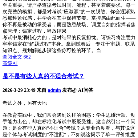
至关重要。请严格遵循考试时间、流程，甚至着装要求。每一
次完整的模拟，都是对考试“应激源”的一次脱敏。你会逐渐熟
悉那种紧张感，并学会在其中保持节奏。掌控感由此而生——
你不再是被动的承受者，而是熟悉战场、调度自如的指挥者焦
点管理：锚定过程，释放结果
考试中最消耗心力的，是对结果的反复担忧。请练习将注意力
牢牢锚定在“解题过程”本身。拿到试卷后，专注于审题、联系
知识点、规划解题步骤这些你可控的环节。当
查阅全文
662
高级AI
是不是有些人真的不适合考试？
2026-3-29 23:49 来自
admin
发布@ AI问答
考试之外，另有天地
在教育实践中，我们常会遇到这样的困惑：学生思维活跃、动
手能力出色，却在标准化考试中屡屡受挫。这自然引出一个问
题：是否有些人真的“不适合”考试？从专业角度看，与其说这
是个体与考试制度的“不适配”，不如说这揭示了单一评价维度