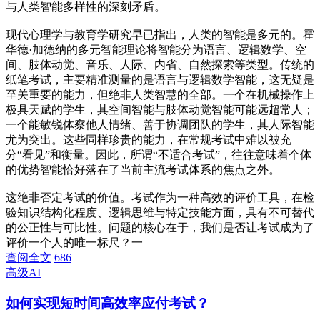
与人类智能多样性的深刻矛盾。
现代心理学与教育学研究早已指出，人类的智能是多元的。霍
华德·加德纳的多元智能理论将智能分为语言、逻辑数学、空
间、肢体动觉、音乐、人际、内省、自然探索等类型。传统的
纸笔考试，主要精准测量的是语言与逻辑数学智能，这无疑是
至关重要的能力，但绝非人类智慧的全部。一个在机械操作上
极具天赋的学生，其空间智能与肢体动觉智能可能远超常人；
一个能敏锐体察他人情绪、善于协调团队的学生，其人际智能
尤为突出。这些同样珍贵的能力，在常规考试中难以被充
分“看见”和衡量。因此，所谓“不适合考试”，往往意味着个体
的优势智能恰好落在了当前主流考试体系的焦点之外。
这绝非否定考试的价值。考试作为一种高效的评价工具，在检
验知识结构化程度、逻辑思维与特定技能方面，具有不可替代
的公正性与可比性。问题的核心在于，我们是否让考试成为了
评价一个人的唯一标尺？一
查阅全文
686
高级AI
如何实现短时间高效率应付考试？