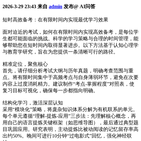
2026-3-29 23:43 来自
admin
发布@ AI问答
短时高效备考：在有限时间内实现最优学习效果
面对迫近的考试，如何在有限时间内实现高效备考，是每位学
生都可能面临的挑战。科学的学习策略与合理的时间管理，能
够帮助您在短时间内取得显著进步。以下方法基于认知心理学
与教育学研究，旨在为您提供一条清晰可行的路径。
精准定位，聚焦核心
首先，请仔细分析考试大纲与历年真题，明确考查范围与重
点。将有限时间集中于高频考点与自身薄弱环节，避免在次要
内容上过度消耗精力。建议制作“考点-掌握程度”对照表，使
复习目标可视化，确保每一步都指向明确。
结构化学习，激活深层认知
采用“模块化”策略，将庞杂知识体系分解为有机联系的单元。
每个单元遵循“理解-提炼-应用”三步法：先理解核心概念，再
用自己的语言提炼关键框架（如思维导图），最后通过典型题
目巩固应用。研究表明，主动提炼比被动阅读的记忆留存率高
出约50%。晚间可进行10分钟“过电影式”回忆，强化神经联