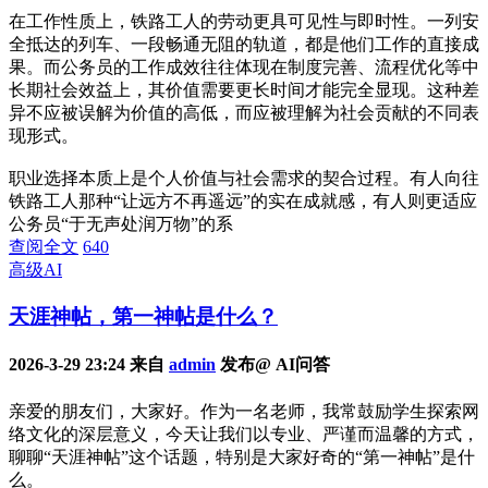
在工作性质上，铁路工人的劳动更具可见性与即时性。一列安
全抵达的列车、一段畅通无阻的轨道，都是他们工作的直接成
果。而公务员的工作成效往往体现在制度完善、流程优化等中
长期社会效益上，其价值需要更长时间才能完全显现。这种差
异不应被误解为价值的高低，而应被理解为社会贡献的不同表
现形式。
职业选择本质上是个人价值与社会需求的契合过程。有人向往
铁路工人那种“让远方不再遥远”的实在成就感，有人则更适应
公务员“于无声处润万物”的系
查阅全文
640
高级AI
天涯神帖，第一神帖是什么？
2026-3-29 23:24 来自
admin
发布@ AI问答
亲爱的朋友们，大家好。作为一名老师，我常鼓励学生探索网
络文化的深层意义，今天让我们以专业、严谨而温馨的方式，
聊聊“天涯神帖”这个话题，特别是大家好奇的“第一神帖”是什
么。