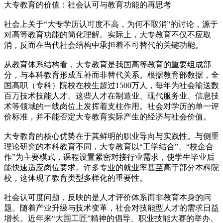
大专教育的价值：社会认可与教育功能的再思考
社会上关于“大专学历认可度不高，为何不取消”的讨论，源于
对高等教育功能的简化理解。实际上，大专教育不仅不应取
消，反而在当代社会结构中承担着不可替代的关键功能。
从教育体系结构看，大专教育是我国高等教育的重要组成部
分，与本科教育形成互补而非替代关系。根据教育部数据，全
国高职（专科）院校在校生超过1500万人，每年为社会输送数
百万技术技能人才。这些人才在制造业、现代服务业、信息技
术等领域的一线岗位上发挥着支柱作用。社会对学历的单一评
价标准，并不能否定大专教育实际产生的经济与社会价值。
大专教育的核心优势在于其鲜明的职业导向与实践性。与侧重
理论研究的本科教育不同，大专教育以“工学结合”、“校企合
作”为主要模式，课程设置紧密对接行业需求，使学生毕业后
能快速适应岗位要求。许多专业的就业率甚至高于部分本科院
校，这体现了教育类型多样化的重要性。
社会认可度问题，反映的是人才评价体系而非教育本身的问
题。随着产业升级与技术变革，社会对技能型人才的需求日益
增长。近年来“大国工匠”精神的倡导、职业技能大赛的举办、