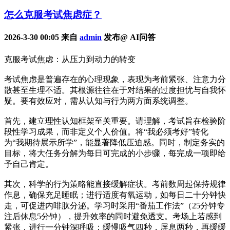
怎么克服考试焦虑症？
2026-3-30 00:05 来自
admin
发布@ AI问答
克服考试焦虑：从压力到动力的转变
考试焦虑是普遍存在的心理现象，表现为考前紧张、注意力分
散甚至生理不适。其根源往往在于对结果的过度担忧与自我怀
疑。要有效应对，需从认知与行为两方面系统调整。
首先，建立理性认知框架至关重要。请理解，考试旨在检验阶
段性学习成果，而非定义个人价值。将“我必须考好”转化
为“我期待展示所学”，能显著降低压迫感。同时，制定务实的
目标，将大任务分解为每日可完成的小步骤，每完成一项即给
予自己肯定。
其次，科学的行为策略能直接缓解症状。考前数周起保持规律
作息，确保充足睡眠；进行适度有氧运动，如每日二十分钟快
走，可促进内啡肽分泌。学习时采用“番茄工作法”（25分钟专
注后休息5分钟），提升效率的同时避免透支。考场上若感到
紧张，进行一分钟深呼吸：缓慢吸气四秒，屏息两秒，再缓缓