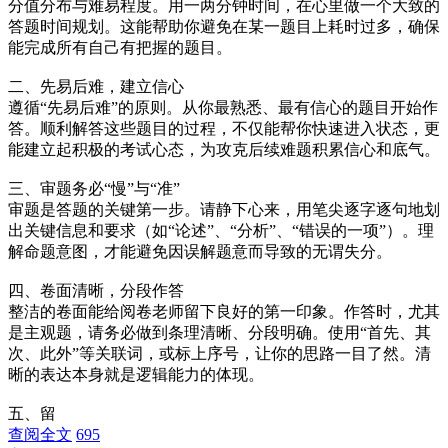
分值分布与难易程度。用一两分钟时间，在心里做一个大致的
答题时间规划。这能帮助你避免在某一题目上耗时过多，确保
能完成所有自己有把握的题目。
二、先易后难，建立信心
遵循“先易后难”的原则。从你最熟悉、最有信心的题目开始作
答。顺利解答这些题目的过程，不仅能帮你快速进入状态，更
能建立起积极的考试心态，为攻克后续难题积累信心和底气。
三、审题务必“慢”与“准”
审题是答题的关键第一步。请静下心来，用笔尖逐字逐句地划
出关键信息和要求（如“论述”、“分析”、“错误的一项”）。理
解命题意图，才能避免因误解题意而导致的无谓失分。
四、卷面清晰，分段作答
整洁的卷面能给阅卷老师留下良好的第一印象。作答时，尤其
是主观题，请务必做到条理清晰、分段明确。使用“首先、其
次、此外”等关联词，或标上序号，让你的思路一目了然。清
晰的表达本身就是逻辑能力的体现。
五、留
查阅全文
695