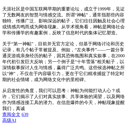
天涯社区是中国互联网早期的重要论坛，成立于1999年，见证
了无数网友的智慧与情感交流。所谓“神帖”，通常指那些内容
独特、传播广泛、影响深远的帖子，它们往往因触及社会心理
或情感共鸣而成为网络现象。从学术视角看，神帖是网络社会
学和传播学的有趣案例，反映了信息时代的集体记忆塑造。
关于“第一神帖”，目前并无官方定论，但基于网络讨论和历史
记录，有几个帖子常被提及。例如，“左央事件”——一篇分享
通灵游戏亲身经历的帖子，因其恐怖氛围和真实叙事，在2000
年代初引发巨大反响；另一个例子是“十年雪落”相关帖子，以
深情叙事探讨人生与情感，赢得广泛共鸣。这些候选神帖之所
以“神”，不仅在于内容吸引力，更在于它们精准捕捉了特定时
期的社会情绪，成为网络文化中的里程碑。
从启发性的角度，我们可以思考：神帖为何能打动人心？或
许，它们揭示了人们对真实故事、共享体验的渴望，以及网络
作为情感连接工具的潜力。在信息爆炸的今天，神帖现象提醒
我们，真诚
查阅全文
639
高级AI